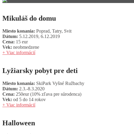
Mikuláš do domu
Miesto konania:
Poprad, Tatry, Svit
Dátum:
5.12.2019, 6.12.2019
Cena:
15 eur
Vek:
neobmedzene
+ Viac informácií
Lyžiarsky pobyt pre deti
Miesto konania:
SkiPark Vyšné Ružbachy
Dátum:
2.3.-8.3.2020
Cena:
250eur (10% zľava pre súrodenca)
Vek:
od 5 do 14 rokov
+ Viac informácií
Halloween