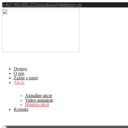
+421 903 895 215
svocakova@littleberry.sk
Domov
O nás
Zažite s nami
Akcie
Aktuálne akcie
Video animácie
História akcií
Kontakt