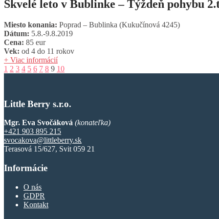
Skvelé leto v Bublinke – Týždeň pohybu 2.
Miesto konania:
Poprad – Bublinka (Kukučínová 4245)
Dátum:
5.8.-9.8.2019
Cena:
85 eur
Vek:
od 4 do 11 rokov
+ Viac informácií
1
2
3
4
5
6
7
8
9
10
Little Berry s.r.o.
Mgr. Eva Svočáková
(konateľka)
+421 903 895 215
svocakova@littleberry.sk
Terasová 15/627, Svit 059 21
Informácie
O nás
GDPR
Kontakt