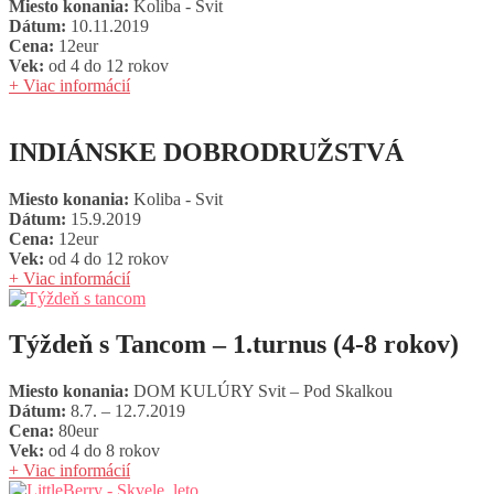
Miesto konania:
Koliba - Svit
Dátum:
10.11.2019
Cena:
12eur
Vek:
od 4 do 12 rokov
+ Viac informácií
INDIÁNSKE DOBRODRUŽSTVÁ
Miesto konania:
Koliba - Svit
Dátum:
15.9.2019
Cena:
12eur
Vek:
od 4 do 12 rokov
+ Viac informácií
Týždeň s Tancom – 1.turnus (4-8 rokov)
Miesto konania:
DOM KULÚRY Svit – Pod Skalkou
Dátum:
8.7. – 12.7.2019
Cena:
80eur
Vek:
od 4 do 8 rokov
+ Viac informácií