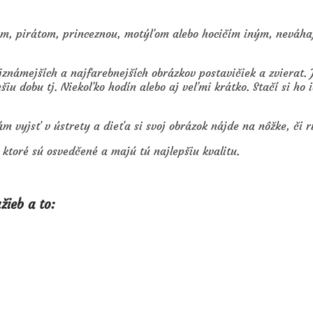
om, pirátom, princeznou, motýľom alebo hocičím iným, neváhaj
námejších a najfarebnejších obrázkov postavičiek a zvierat. 
hšiu dobu tj. Niekoľko hodín alebo aj veľmi krátko. Stačí si 
 vyjsť v ústrety a dieťa si svoj obrázok nájde na nôžke, či r
toré sú osvedčené a majú tú najlepšiu kvalitu.
žieb a to: