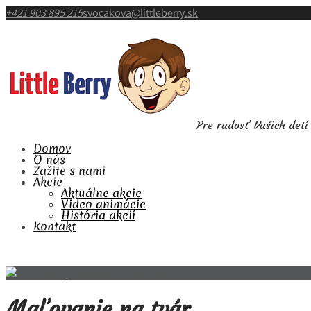
+421 903 895 215
svocakova@littleberry.sk
Pre radosť Vašich det
Domov
O nás
Zažite s nami
Akcie
Aktuálne akcie
Video animácie
História akcií
Kontakt
Maľovanie na tvár