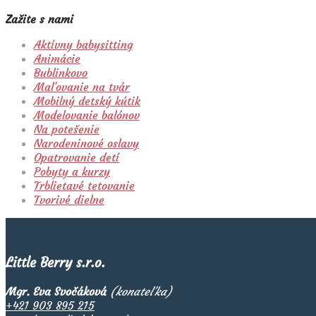
Zažite s nami
Aktívny babysitting
Animácie
Bublinkovo
Maľovanie na tvár
Mobilný detský kútik
Modelovanie balónov
Na potešenie
Narodeninové oslavy
Opatrovanie detí
Pobyty a kurzy
Trblietavé tetovanie
Tvorivé dielne
Little Berry s.r.o.
Mgr. Eva Svočáková
(konateľka)
+421 903 895 215