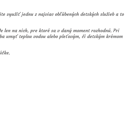
te využiť jednu z najviac obľúbených detských služieb a to
Je len na nich, pre ktoré sa v daný moment rozhodnú. Pri
ho iba umyť teplou vodou alebo pleťovým, či detským krémom
účke.