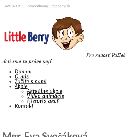
+421 903 895 215
svocakova@littleberry.sk
Pre radosť Vašich
detí sme tu práve my!
Domov
O nás
Zažite s nami
Akcie
Aktuálne akcie
Video animácie
História akcií
Kontakt
Mgr. Eva Svočáková