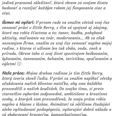
jediná pracovná záležitosť, ktorú chcem vo svojom živote
budovať a rozvíjať každým rokom jej fungovania viac a
viac.
Úsmev mi vyčarí:
V prvom rade sa snažím všetok svoj čas
venovať práci v Little Berry, s čím sú spojené aj záujmy,
ktoré ma robia šťastnou a to: tanec, hudba, pohybové
aktivity, maľovanie na tvár, moderovanie… Ak sa však
nevenujem firme, snažím sa svoj čas venovať naplno mojej
rodine, s ktorou si užívam len tak slnko, vodu, sneh a
prírodu. Okrem toho si svoj život spestrujem bežkovaním,
lyžovaním, tancovaním, behaním, turistikou, opaľovaním a
výletmi 🙂
Naša práca:
Mojou druhou rodinou je tím Little Berry,
ktorý tvoria skvelí ľudia. V práci sa snažím napĺňať všetky
očakávania našich klientov natoľko, aby sme každého
presvedčili o našich kvalitách. Do svojho tímu, si preto
starostlivo vyberám zodpovedné, ambiciózne a kreatívne
osoby, o ktorých som presvedčená, že svoju prácu robia
naplno a hlavne s láskou. Animátori sú väčšinou študujúci
alebo vyštudovaní pedagógovia, vyžarujúci dobrú náladu a
sú obdarovaní hravosťou, komunikatívnosťou,