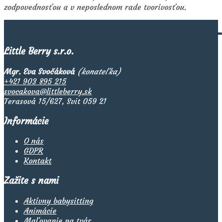
zodpovednosťou a v neposlednom rade tvorivosťou.
Little Berry s.r.o.
Mgr. Eva Svočáková
(konateľka)
+421 903 895 215
svocakova@littleberry.sk
Terasová 15/627, Svit 059 21
Informácie
O nás
GDPR
Kontakt
Zažite s nami
Aktívny babysitting
Animácie
Maľovanie na tvár