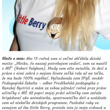
Niečo o mne:
Ako 15-ročná som si veľmi obľúbila detské
motto: „Všetko, čo naozaj potrebujem vedieť, som sa naučil
v MŠ“ (Robert Fulghum). Vtedy som ešte netušila, že deti a
práca s nimi zohrá v mojom živote veľkú rolu až na toľko,
že ma bude 100% napĺňať. Vyštudovala som SPgŠ, neskôr
Pedagogickú fakultu – odbor Predškolská pedagogika v
Banskej Bystrici a mám za sebou pätnásť ročnú prax práce
učiteľky v MŠ. Už popri mojej práci učiteľky som začala
brigádovať ako animátorka, opatrovateľka deti a uvádzala
som už niekoľko detských programov. Posledné roky sa
venujem už iba Little Berry, pretože toto je moja srdcová a