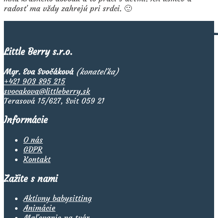
radosť ma vždy zahrejú pri srdci. 🙂
Little Berry s.r.o.
Mgr. Eva Svočáková
(konateľka)
+421 903 895 215
svocakova@littleberry.sk
Terasová 15/627, Svit 059 21
Informácie
O nás
GDPR
Kontakt
Zažite s nami
Aktívny babysitting
Animácie
Maľovanie na tvár