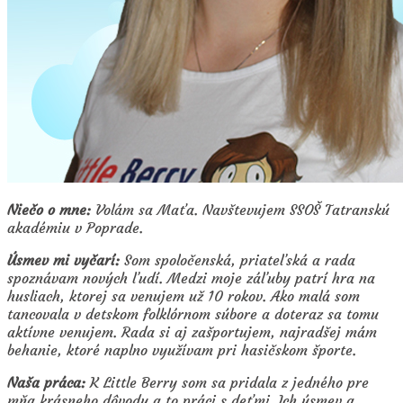
Niečo o mne:
Volám sa Maťa. Navštevujem SSOŠ Tatranskú
akadémiu v Poprade.
Úsmev mi vyčarí:
Som spoločenská, priateľská a rada
spoznávam nových ľudí. Medzi moje záľuby patrí hra na
husliach, ktorej sa venujem už 10 rokov. Ako malá som
tancovala v detskom folklórnom súbore a doteraz sa tomu
aktívne venujem. Rada si aj zašportujem, najradšej mám
behanie, ktoré naplno využívam pri hasičskom športe.
Naša práca:
K Little Berry som sa pridala z jedného pre
mňa krásneho dôvodu a to práci s deťmi. Ich úsmev a