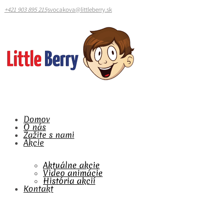
+421 903 895 215
svocakova@littleberry.sk
Domov
O nás
Zažite s nami
Akcie
Aktuálne akcie
Video animácie
História akcií
Kontakt