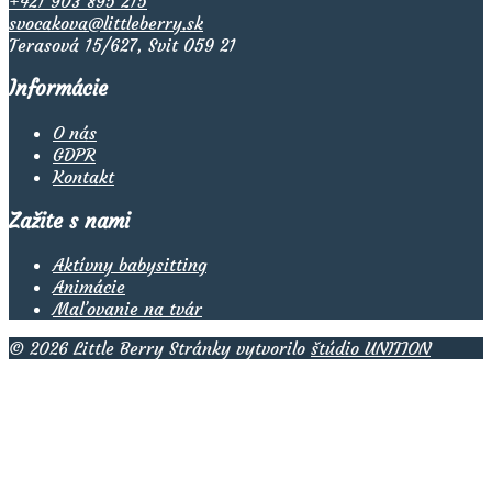
+421 903 895 215
svocakova@littleberry.sk
Terasová 15/627, Svit 059 21
Informácie
O nás
GDPR
Kontakt
Zažite s nami
Aktívny babysitting
Animácie
Maľovanie na tvár
© 2026 Little Berry Stránky vytvorilo
štúdio UNITION