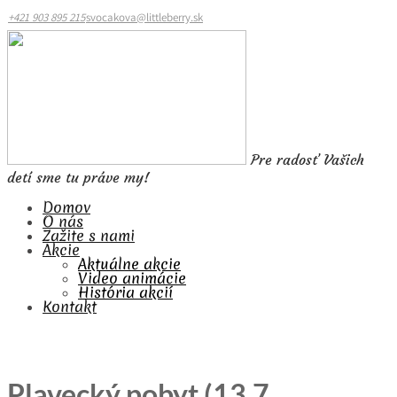
+421 903 895 215
svocakova@littleberry.sk
Pre radosť Vašich
detí sme tu práve my!
Domov
O nás
Zažite s nami
Akcie
Aktuálne akcie
Video animácie
História akcií
Kontakt
Plavecký pobyt (13.7.