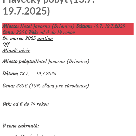
19.7.2025)
Miesto:
Hotel Javorna (Drienica)
Dátum:
13.7. 19.7.2025
Cena:
320€
Vek:
od 6 do 14 rokov
24. marca 2025
unition
Off
Minulé akcie
Miesto pobytu:
Hotel Javorna (Drienica)
Dátum:
13.7. – 19.7.2025
Cena:
320€ (10% zľava pre súrodenca)
Vek:
od 6 do 14 rokov
V cene zahrnuté: