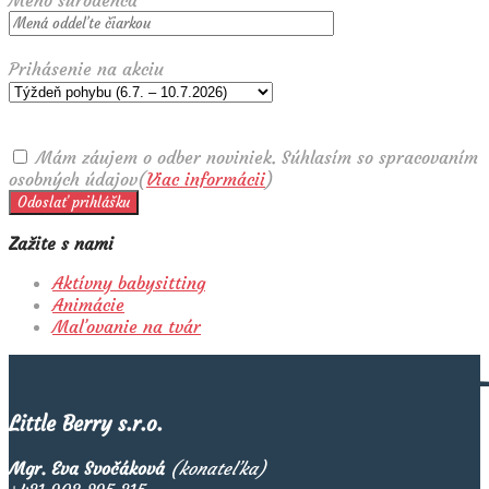
Prihásenie na akciu
Mám záujem o odber noviniek. Súhlasím so spracovaním
osobných údajov(
Viac informácii
)
Zažite s nami
Aktívny babysitting
Animácie
Maľovanie na tvár
Little Berry s.r.o.
Mgr. Eva Svočáková
(konateľka)