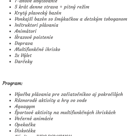
7-dňové ubytovanie
5 krát denne strava + pitný režim
Krytý plavecký bazén
Vonkajší bazén so šmýkačkou a detským toboganom
Inštruktori plávania
Animátori
Úrazové poistenie
Doprava
Multifunkčné ihrisko
2x Výlet
Darčeky
Program:
Výučba plávania pre začiatočníkov aj pokročilých
Rôznorodé aktivity a hry vo vode
Aquagym
Športové aktivity na multifunkčných ihriskách
Večerné animácie
Opekačka
Diskotéka