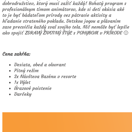
dobrodružstiev, ktorý musí zažiť každý! Bohatý program s
profesionálnym tímom animátorov, kde si deti okúsia aké
to je byť bádateľom prírody cez pátracie aktivity a
hľadanie strateného pokladu. Detskou jogou a plávaním
zase precvičia každý sval svojho tela. Nič nemôže byť lepšie
ako spojiť ZDRAVÝ ŽIVOTNÝ ŠTÝL s POHYBOM v PRÍRODE 🙂
Cena zahŕňa:
Desiata, obed a olovrant
Pitný režim
2x Návšteva Bazénu v resorte
1x Výlet
Úrazové poistenie
Darčeky