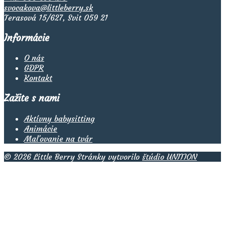
svocakova@littleberry.sk
Terasová 15/627, Svit 059 21
Informácie
O nás
GDPR
Kontakt
Zažite s nami
Aktívny babysitting
Animácie
Maľovanie na tvár
© 2026 Little Berry Stránky vytvorilo
štúdio UNITION