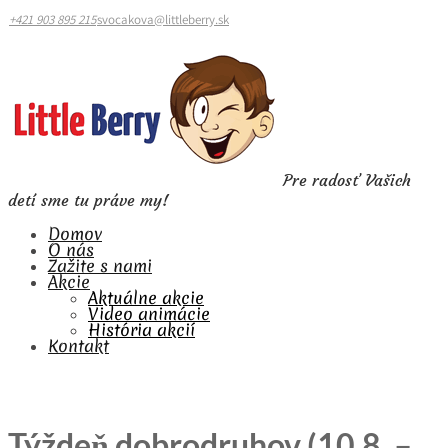
+421 903 895 215
svocakova@littleberry.sk
Pre radosť Vašich
detí sme tu práve my!
Domov
O nás
Zažite s nami
Akcie
Aktuálne akcie
Video animácie
História akcií
Kontakt
Týždeň dobrodruhov (10.8. –