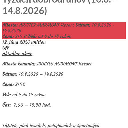
14.8.2026)
Miesto:
ARIETES MARMONT Resort
Dátum:
10.8.2026 -
14.8.2026
Cena:
210 €
Vek:
od 4 do 14 rokov
12. júna 2026
unition
Off
Aktuálne akcie
Miesto konania:
ARIETES MARMONT Resort
Dátum:
10.8.2026 – 14.8.2026
Cena:
210€
Vek:
od 4 do 14 rokov
Čas:
7:00 – 15:30 hod.
Týždeň, plný lesných, pohybových a športových