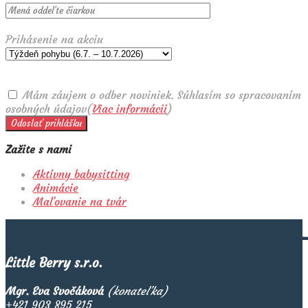
Prihásenie na akciu
Mám záujem o odber noviniek. Súhlasím so spracovaním
osobných údajov(
Viac informácii
)
Zažite s nami
Aktívny babysitting
Animácie
Maľovanie na tvár
Little Berry s.r.o.
Mgr. Eva Svočáková
(konateľka)
+421 903 895 215